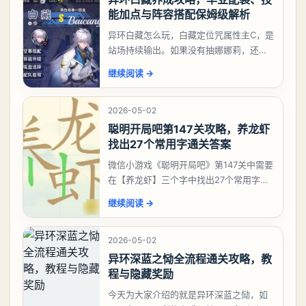
能加点与阵容搭配保姆级解析
异环白藏怎么玩，白藏定位咒属性主C，是
站场持续输出。如果没有抽娜娜莉，还没
有肝出来小吱，有白藏的话可以先用着。
继续阅读
→
有娜娜莉缺另外一个二队C想打深渊也可以
考虑养个白藏
2026-05-02
聪明开局吧第147关攻略，养龙虾
找出27个常用字通关答案
微信小游戏《聪明开局吧》第147关中需要
在【养龙虾】三个字中找出27个常用字，
答案是一、二、三、介、尢、龙、兰、
继续阅读
→
大、夫、夰、巾、中、虫、下、虾、卜、
囗、吓、卟、
2026-05-02
异环深蓝之恸全流程通关攻略，教
程与隐藏奖励
今天为大家介绍的就是异环深蓝之恸，如