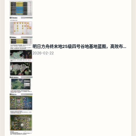
明日方舟终末地25级四号谷地基地蓝图，高效布局规划
2026-02-22