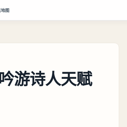
点地图
吟游诗人天赋