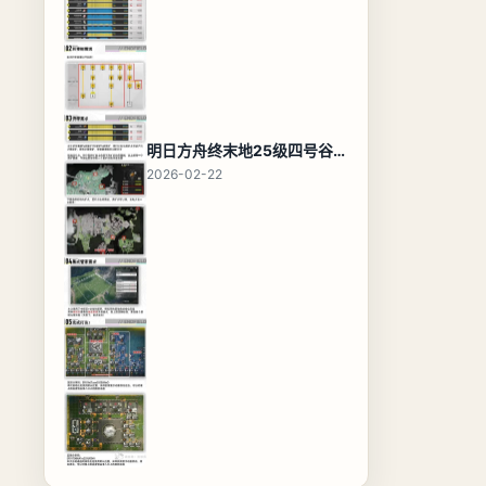
明日方舟终末地25级四号谷地基地蓝图，高效布局规划
2026-02-22