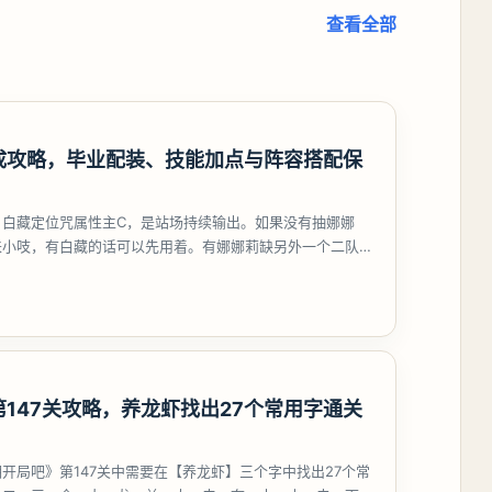
查看全部
成攻略，毕业配装、技能加点与阵容搭配保
，白藏定位咒属性主C，是站场持续输出。如果没有抽娜娜
来小吱，有白藏的话可以先用着。有娜娜莉缺另外一个二队C
考虑养个白藏
147关攻略，养龙虾找出27个常用字通关
开局吧》第147关中需要在【养龙虾】三个字中找出27个常