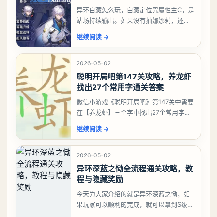
异环白藏怎么玩，白藏定位咒属性主C，是
站场持续输出。如果没有抽娜娜莉，还没
有肝出来小吱，有白藏的话可以先用着。
继续阅读
→
有娜娜莉缺另外一个二队C想打深渊也可以
考虑养个白藏
2026-05-02
聪明开局吧第147关攻略，养龙虾
找出27个常用字通关答案
微信小游戏《聪明开局吧》第147关中需要
在【养龙虾】三个字中找出27个常用字，
答案是一、二、三、介、尢、龙、兰、
继续阅读
→
大、夫、夰、巾、中、虫、下、虾、卜、
囗、吓、卟、
2026-05-02
异环深蓝之恸全流程通关攻略，教
程与隐藏奖励
今天为大家介绍的就是异环深蓝之恸，如
果玩家可以顺利的完成，就可以拿到S级弧
盘，性价比非常高。不过在初期难度还是