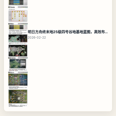
明日方舟终末地25级四号谷地基地蓝图，高效布局规划
2026-02-22