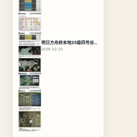
明日方舟终末地25级四号谷地基地蓝图，高效布局规划
2026-02-22