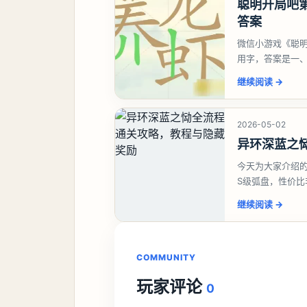
聪明开局吧第
答案
微信小游戏《聪明
用字，答案是一
虾、卜、囗、吓
继续阅读
→
2026-05-02
异环深蓝之
今天为大家介绍
S级弧盘，性价
并不建议直接去
继续阅读
→
COMMUNITY
玩家评论
0