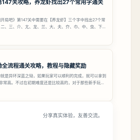
147关攻略，养龙虾找出27个常用字通关
开局吧》第147关中需要在【养龙虾】三个字中找出27个常
、二、三、介、尢、龙、兰、大、夫、夰、巾、中、虫、下、
、卟、
恸全流程通关攻略，教程与隐藏奖励
的就是异环深蓝之恸，如果玩家可以顺利的完成，就可以拿到
比非常高。不过在初期难度还是比较高的，对于那些新手玩家
挑战。今天
分享真实体验，友善交流。