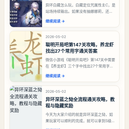
异环白藏怎么玩，白藏定位咒属性主C，是
站场持续输出。如果没有抽娜娜莉，还没
有肝出来小吱，有白藏的话可以先用着。
继续阅读
→
有娜娜莉缺另外一个二队C想打深渊也可以
考虑养个白藏
2026-05-02
聪明开局吧第147关攻略，养龙虾
找出27个常用字通关答案
微信小游戏《聪明开局吧》第147关中需要
在【养龙虾】三个字中找出27个常用字，
答案是一、二、三、介、尢、龙、兰、
继续阅读
→
大、夫、夰、巾、中、虫、下、虾、卜、
囗、吓、卟、
2026-05-02
异环深蓝之恸全流程通关攻略，教
程与隐藏奖励
今天为大家介绍的就是异环深蓝之恸，如
果玩家可以顺利的完成，就可以拿到S级弧
盘，性价比非常高。不过在初期难度还是