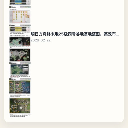
明日方舟终末地25级四号谷地基地蓝图，高效布局规划
2026-02-22