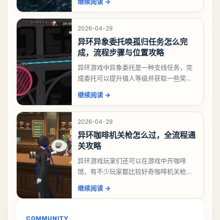
继续阅读
→
么做，下面就来告诉大家。异环异象委托
祸兮洄游任务攻略
2026-04-29
异环异象委托唤孤归任务怎么完
成，流程步骤与位置攻略
异环游戏中异象委托是一种支线任务，完
成委托可以提升猎人等级并获取一些奖
励，不少玩家都很好奇唤孤归任务应该怎
继续阅读
→
么做，今天游戏熊就来告诉大家。异环异
象委托唤孤归任务攻
2026-04-29
异环咖啡机关枪怎么过，全流程通
关攻略
异环游戏玩家们还可以在游戏中开咖啡
馆，有不少玩家都比较好奇咖啡机关枪应
该怎么过，今天游戏熊就给大家带来咖啡
继续阅读
→
机关枪攻略。异环咖啡机关枪怎么过一、
解锁条件都市大亨等
COMMUNITY