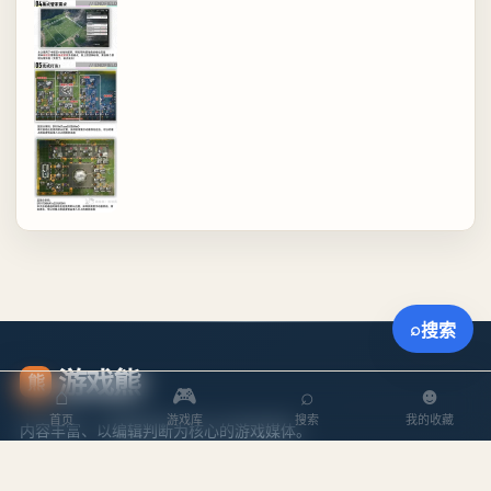
⌕
搜索
游戏熊
熊
⌂
🎮
⌕
☻
首页
游戏库
搜索
我的收藏
内容丰富、以编辑判断为核心的游戏媒体。