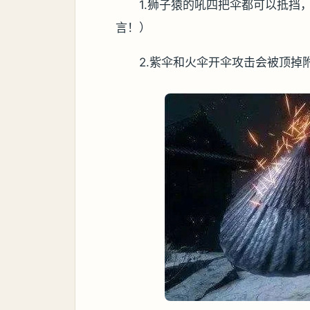
1.狮子猿的吼四把伞都可以抵挡
言！）
2.紫伞和火伞开伞攻击会被顶掉