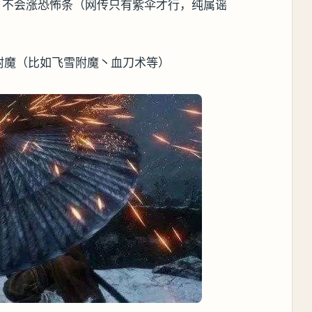
，不会涨恐怖条（网传只有紫伞才行，纯属谣
附魔（比如飞雪附魔丶血刀术等）