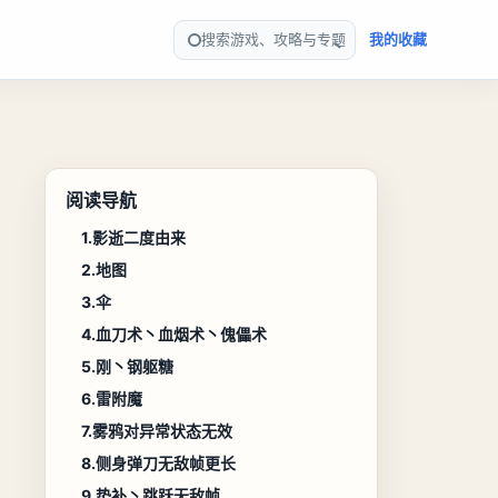
搜索游戏、攻略与专题
我的收藏
阅读导航
1.影逝二度由来
2.地图
3.伞
4.血刀术丶血烟术丶傀儡术
5.刚丶钢躯糖
6.雷附魔
7.雾鸦对异常状态无效
8.侧身弹刀无敌帧更长
9.垫补丶跳跃无敌帧