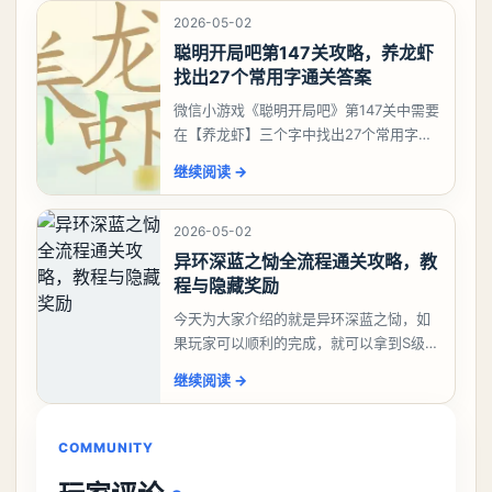
2026-05-02
聪明开局吧第147关攻略，养龙虾
找出27个常用字通关答案
微信小游戏《聪明开局吧》第147关中需要
在【养龙虾】三个字中找出27个常用字，
答案是一、二、三、介、尢、龙、兰、
继续阅读
→
大、夫、夰、巾、中、虫、下、虾、卜、
囗、吓、卟、
2026-05-02
异环深蓝之恸全流程通关攻略，教
程与隐藏奖励
今天为大家介绍的就是异环深蓝之恸，如
果玩家可以顺利的完成，就可以拿到S级弧
盘，性价比非常高。不过在初期难度还是
继续阅读
→
比较高的，对于那些新手玩家并不建议直
接去挑战。今天
COMMUNITY