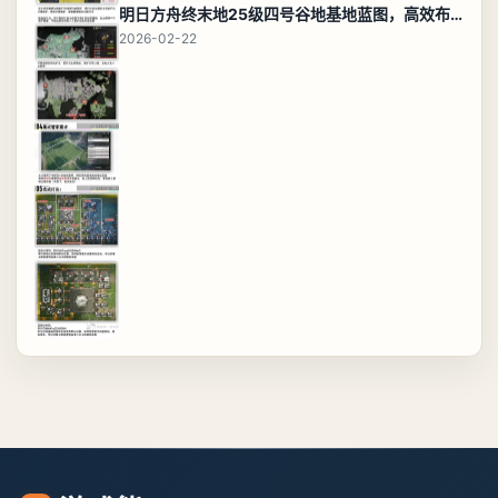
明日方舟终末地25级四号谷地基地蓝图，高效布局规划
2026-02-22