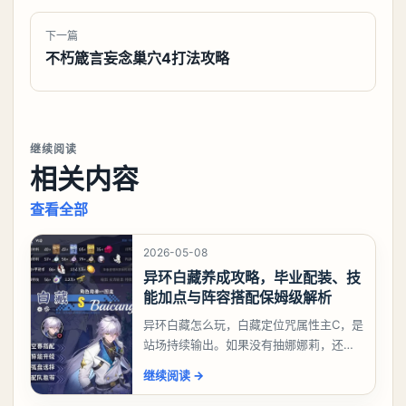
下一篇
不朽箴言妄念巢穴4打法攻略
继续阅读
相关内容
查看全部
2026-05-08
异环白藏养成攻略，毕业配装、技
能加点与阵容搭配保姆级解析
异环白藏怎么玩，白藏定位咒属性主C，是
站场持续输出。如果没有抽娜娜莉，还没
有肝出来小吱，有白藏的话可以先用着。
继续阅读
→
有娜娜莉缺另外一个二队C想打深渊也可以
考虑养个白藏