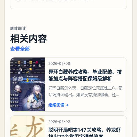
继续阅读
相关内容
查看全部
2026-05-08
异环白藏养成攻略，毕业配装、技
能加点与阵容搭配保姆级解析
异环白藏怎么玩，白藏定位咒属性主C，是
站场持续输出。如果没有抽娜娜莉，还没
有肝出来小吱，有白藏的话可以先用着。
继续阅读
→
有娜娜莉缺另外一个二队C想打深渊也可以
考虑养个白藏
2026-05-02
聪明开局吧第147关攻略，养龙虾
找出27个常用字通关答案