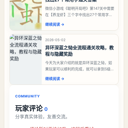
微信小游戏《聪明开局吧》第147关中需要
在【养龙虾】三个字中找出27个常用字，
答案是一、二、三、介、尢、龙、兰、
继续阅读
→
大、夫、夰、巾、中、虫、下、虾、卜、
囗、吓、卟、
2026-05-02
异环深蓝之恸全流程通关攻略，教
程与隐藏奖励
今天为大家介绍的就是异环深蓝之恸，如
果玩家可以顺利的完成，就可以拿到S级弧
盘，性价比非常高。不过在初期难度还是
继续阅读
→
比较高的，对于那些新手玩家并不建议直
接去挑战。今天
COMMUNITY
玩家评论
0
分享真实体验，友善交流。