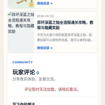
答案是一、二、三、介、尢、龙、兰、
继续阅读
→
大、夫、夰、巾、中、虫、下、虾、卜、
囗、吓、卟、
2026-05-02
异环深蓝之恸全流程通关攻略，教
程与隐藏奖励
今天为大家介绍的就是异环深蓝之恸，如
果玩家可以顺利的完成，就可以拿到S级弧
盘，性价比非常高。不过在初期难度还是
继续阅读
→
比较高的，对于那些新手玩家并不建议直
接去挑战。今天
COMMUNITY
玩家评论
0
分享真实体验，友善交流。
评论暂时无法加载，请稍后重试。
写下你的想法