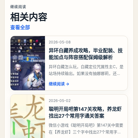
继续阅读
相关内容
查看全部
2026-05-08
异环白藏养成攻略，毕业配装、技
能加点与阵容搭配保姆级解析
异环白藏怎么玩，白藏定位咒属性主C，是
站场持续输出。如果没有抽娜娜莉，还没
有肝出来小吱，有白藏的话可以先用着。
继续阅读
→
有娜娜莉缺另外一个二队C想打深渊也可以
考虑养个白藏
2026-05-02
聪明开局吧第147关攻略，养龙虾
找出27个常用字通关答案
微信小游戏《聪明开局吧》第147关中需要
在【养龙虾】三个字中找出27个常用字，