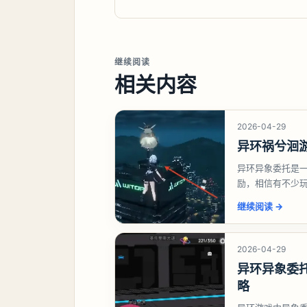
继续阅读
相关内容
2026-04-29
异环祸兮洄
异环异象委托是
励，相信有不少
异象委托祸兮洄
继续阅读
→
2026-04-29
异环异象委
略