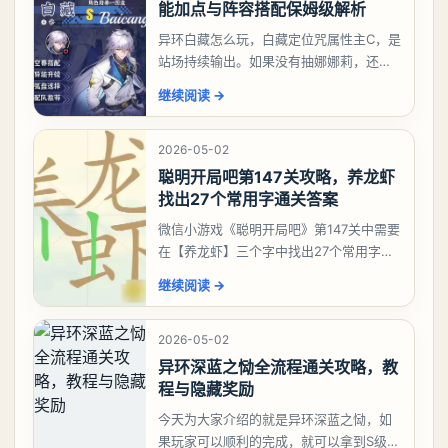
能加点与阵容搭配保姆级解析
异环白藏怎么玩，白藏定位咒属性主C，是
站场持续输出。如果没有抽娜娜莉，还没
有肝出来小吱，有白藏的话可以先用着。
继续阅读
→
有娜娜莉缺另外一个二队C想打深渊也可以
考虑养个白藏
2026-05-02
聪明开局吧第147关攻略，养龙虾
找出27个常用字通关答案
微信小游戏《聪明开局吧》第147关中需要
在【养龙虾】三个字中找出27个常用字，
答案是一、二、三、介、尢、龙、兰、
继续阅读
→
大、夫、夰、巾、中、虫、下、虾、卜、
囗、吓、卟、
2026-05-02
异环深蓝之恸全流程通关攻略，教
程与隐藏奖励
今天为大家介绍的就是异环深蓝之恸，如
果玩家可以顺利的完成，就可以拿到S级弧