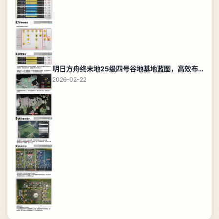
明日方舟终末地25级四号谷地基地蓝图，高效布局规划
2026-02-22