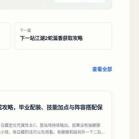
下一篇
下一站江湖2蛇涎香获取攻略
查看全部
成攻略，毕业配装、技能加点与阵容搭配保
，白藏定位咒属性主C，是站场持续输出。如果没有抽娜娜
来小吱，有白藏的话可以先用着。有娜娜莉缺另外一个二队C
考虑养个白藏