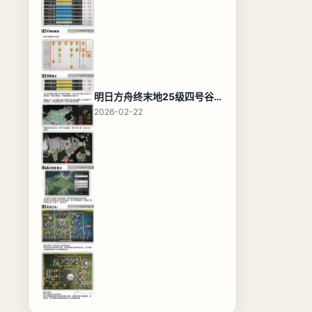
明日方舟终末地25级四号谷地基地蓝图，高效布局规划
2026-02-22