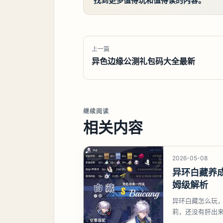
找到更多值得玩和值得读的内容。
上一篇
异色边缘公测礼包码大全最新
继续阅读
相关内容
2026-05-08
异环白藏养
姆级解析
异环白藏怎么玩
莉，还没有肝出
想打深渊也可以