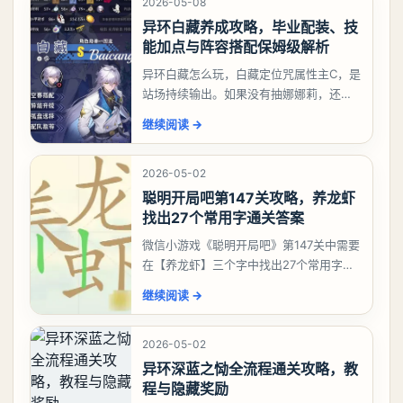
2026-05-08
异环白藏养成攻略，毕业配装、技
能加点与阵容搭配保姆级解析
异环白藏怎么玩，白藏定位咒属性主C，是
站场持续输出。如果没有抽娜娜莉，还没
有肝出来小吱，有白藏的话可以先用着。
继续阅读
→
有娜娜莉缺另外一个二队C想打深渊也可以
考虑养个白藏
2026-05-02
聪明开局吧第147关攻略，养龙虾
找出27个常用字通关答案
微信小游戏《聪明开局吧》第147关中需要
在【养龙虾】三个字中找出27个常用字，
答案是一、二、三、介、尢、龙、兰、
继续阅读
→
大、夫、夰、巾、中、虫、下、虾、卜、
囗、吓、卟、
2026-05-02
异环深蓝之恸全流程通关攻略，教
程与隐藏奖励