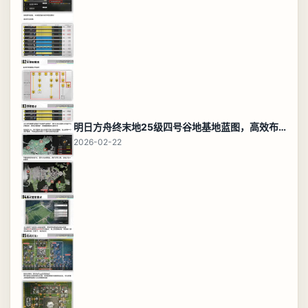
明日方舟终末地25级四号谷地基地蓝图，高效布局规划
2026-02-22