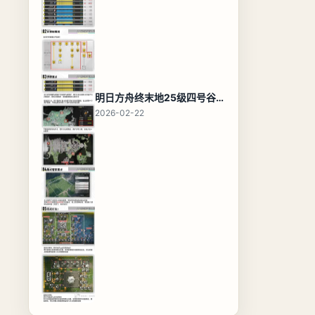
明日方舟终末地25级四号谷地基地蓝图，高效布局规划
2026-02-22