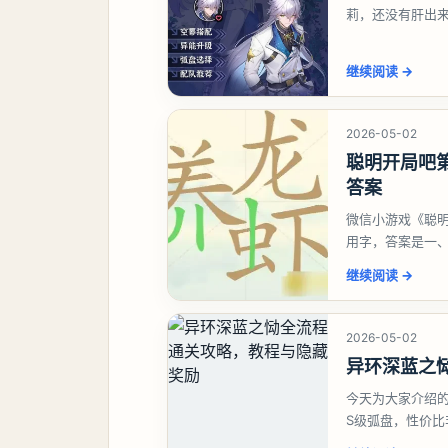
莉，还没有肝出
想打深渊也可以
继续阅读
→
2026-05-02
聪明开局吧第
答案
微信小游戏《聪明
用字，答案是一
虾、卜、囗、吓
继续阅读
→
2026-05-02
异环深蓝之
今天为大家介绍
S级弧盘，性价
并不建议直接去