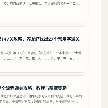
来小吱，有白藏的话可以先用着。有娜娜莉缺另外一个二队C
考虑养个白藏
147关攻略，养龙虾找出27个常用字通关
开局吧》第147关中需要在【养龙虾】三个字中找出27个常
、二、三、介、尢、龙、兰、大、夫、夰、巾、中、虫、下、
、卟、
恸全流程通关攻略，教程与隐藏奖励
的就是异环深蓝之恸，如果玩家可以顺利的完成，就可以拿到
比非常高。不过在初期难度还是比较高的，对于那些新手玩家
挑战。今天