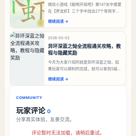
微信小游戏《聪明开局吧》第147关中需要
在【养龙虾】三个字中找出27个常用字，
答案是一、二、三、介、尢、龙、兰、
继续阅读
→
大、夫、夰、巾、中、虫、下、虾、卜、
囗、吓、卟、
2026-05-02
异环深蓝之恸全流程通关攻略，教
程与隐藏奖励
今天为大家介绍的就是异环深蓝之恸，如
果玩家可以顺利的完成，就可以拿到S级弧
盘，性价比非常高。不过在初期难度还是
继续阅读
→
比较高的，对于那些新手玩家并不建议直
接去挑战。今天
COMMUNITY
玩家评论
0
分享真实体验，友善交流。
评论暂时无法加载，请稍后重试。