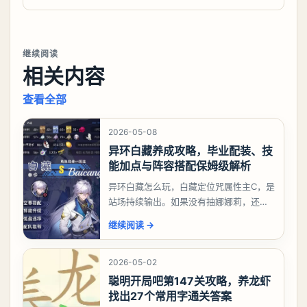
继续阅读
相关内容
查看全部
2026-05-08
异环白藏养成攻略，毕业配装、技
能加点与阵容搭配保姆级解析
异环白藏怎么玩，白藏定位咒属性主C，是
站场持续输出。如果没有抽娜娜莉，还没
有肝出来小吱，有白藏的话可以先用着。
继续阅读
→
有娜娜莉缺另外一个二队C想打深渊也可以
考虑养个白藏
2026-05-02
聪明开局吧第147关攻略，养龙虾
找出27个常用字通关答案