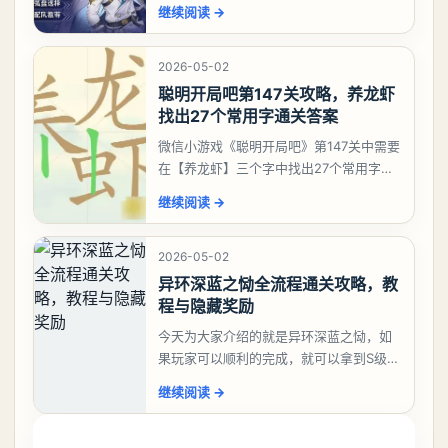
有肝出来小吱，有白藏的话可以先用着。
继续阅读
→
有娜娜莉缺另外一个二队C想打深渊也可以
考虑养个白藏
2026-05-02
聪明开局吧第147关攻略，养龙虾
找出27个常用字通关答案
微信小游戏《聪明开局吧》第147关中需要
在【养龙虾】三个字中找出27个常用字，
答案是一、二、三、介、尢、龙、兰、
继续阅读
→
大、夫、夰、巾、中、虫、下、虾、卜、
囗、吓、卟、
2026-05-02
异环深蓝之恸全流程通关攻略，教
程与隐藏奖励
今天为大家介绍的就是异环深蓝之恸，如
果玩家可以顺利的完成，就可以拿到S级弧
盘，性价比非常高。不过在初期难度还是
继续阅读
→
比较高的，对于那些新手玩家并不建议直
接去挑战。今天