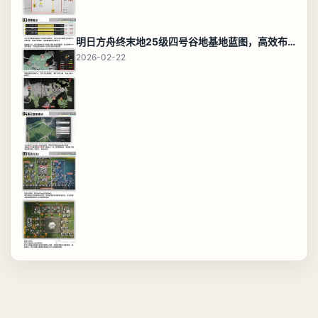
明日方舟终末地25级四号谷地基地蓝图，高效布局规划
2026-02-22