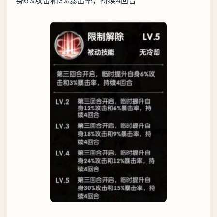
身6%攻击和3%暴击率，持续4回合