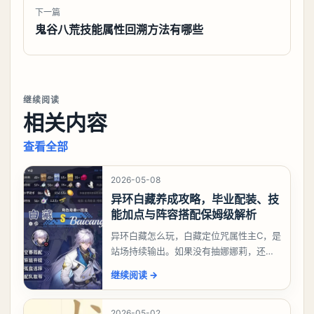
下一篇
鬼谷八荒技能属性回溯方法有哪些
继续阅读
相关内容
查看全部
2026-05-08
异环白藏养成攻略，毕业配装、技
能加点与阵容搭配保姆级解析
异环白藏怎么玩，白藏定位咒属性主C，是
站场持续输出。如果没有抽娜娜莉，还没
有肝出来小吱，有白藏的话可以先用着。
继续阅读
→
有娜娜莉缺另外一个二队C想打深渊也可以
考虑养个白藏
2026-05-02