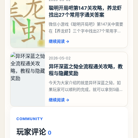
聪明开局吧第147关攻略，养龙虾
找出27个常用字通关答案
微信小游戏《聪明开局吧》第147关中需要
在【养龙虾】三个字中找出27个常用字，
答案是一、二、三、介、尢、龙、兰、
继续阅读
→
大、夫、夰、巾、中、虫、下、虾、卜、
囗、吓、卟、
2026-05-02
异环深蓝之恸全流程通关攻略，教
程与隐藏奖励
今天为大家介绍的就是异环深蓝之恸，如
果玩家可以顺利的完成，就可以拿到S级弧
盘，性价比非常高。不过在初期难度还是
继续阅读
→
比较高的，对于那些新手玩家并不建议直
接去挑战。今天
COMMUNITY
玩家评论
0