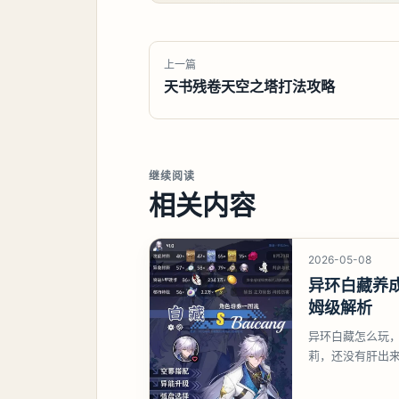
上一篇
天书残卷天空之塔打法攻略
继续阅读
相关内容
2026-05-08
异环白藏养
姆级解析
异环白藏怎么玩
莉，还没有肝出
想打深渊也可以