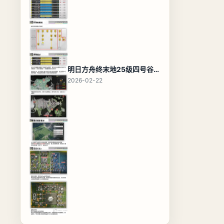
明日方舟终末地25级四号谷地基地蓝图，高效布局规划
2026-02-22