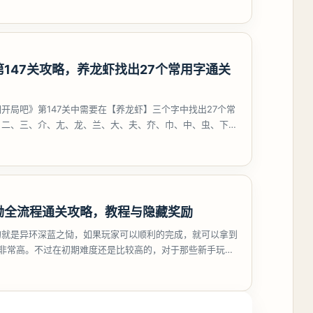
147关攻略，养龙虾找出27个常用字通关
开局吧》第147关中需要在【养龙虾】三个字中找出27个常
、二、三、介、尢、龙、兰、大、夫、夰、巾、中、虫、下、
、卟、
恸全流程通关攻略，教程与隐藏奖励
的就是异环深蓝之恸，如果玩家可以顺利的完成，就可以拿到
比非常高。不过在初期难度还是比较高的，对于那些新手玩家
挑战。今天