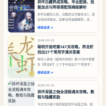
异环白藏养成攻略，毕业配装、技
能加点与阵容搭配保姆级解析
异环白藏怎么玩，白藏定位咒属性主C，是
站场持续输出。如果没有抽娜娜莉，还没
有肝出来小吱，有白藏的话可以先用着。
继续阅读
→
有娜娜莉缺另外一个二队C想打深渊也可以
考虑养个白藏
2026-05-02
聪明开局吧第147关攻略，养龙虾
找出27个常用字通关答案
微信小游戏《聪明开局吧》第147关中需要
在【养龙虾】三个字中找出27个常用字，
答案是一、二、三、介、尢、龙、兰、
继续阅读
→
大、夫、夰、巾、中、虫、下、虾、卜、
囗、吓、卟、
2026-05-02
异环深蓝之恸全流程通关攻略，教
程与隐藏奖励
今天为大家介绍的就是异环深蓝之恸，如