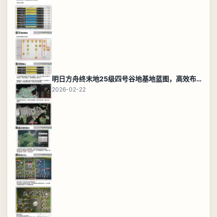
明日方舟终末地25级四号谷地基地蓝图，高效布局规划
2026-02-22