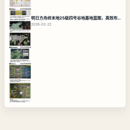
明日方舟终末地25级四号谷地基地蓝图，高效布局规划
2026-02-22