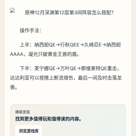
操作手法：
上半：纳西妲QE→行秋QEE→久崎忍E→纳西妲
AAAA，凝光只破黄金王兽的盾。
下半：芙宁娜QE→万叶QE→那维莱特QE重击，
达达利亚可以视情上断流增伤，最后一间及时击落龙
兽。
继续发现
找到更多值得玩和值得读的内容。
浏览游戏库