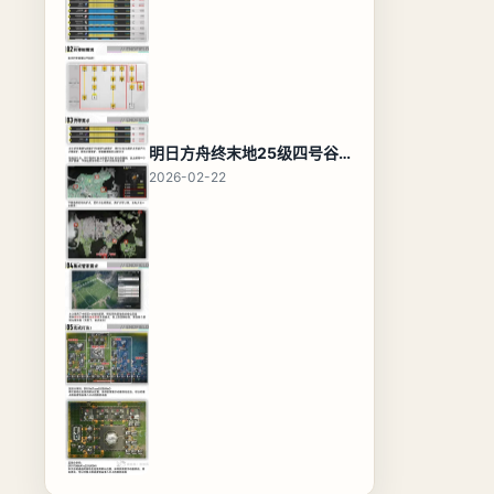
明日方舟终末地25级四号谷地基地蓝图，高效布局规划
2026-02-22