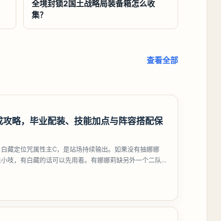
全境封锁2国土战略局装备箱怎么收
集？
查看全部
成攻略，毕业配装、技能加点与阵容搭配保
，白藏定位咒属性主C，是站场持续输出。如果没有抽娜娜
来小吱，有白藏的话可以先用着。有娜娜莉缺另外一个二队C
考虑养个白藏