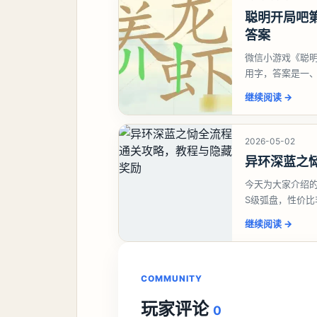
聪明开局吧第
答案
微信小游戏《聪明
用字，答案是一
虾、卜、囗、吓
继续阅读
→
2026-05-02
异环深蓝之
今天为大家介绍
S级弧盘，性价
并不建议直接去
继续阅读
→
COMMUNITY
玩家评论
0