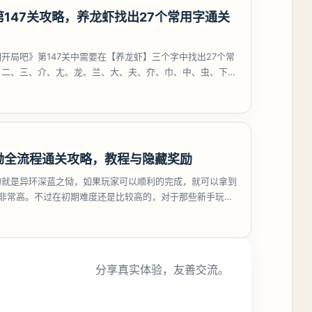
147关攻略，养龙虾找出27个常用字通关
开局吧》第147关中需要在【养龙虾】三个字中找出27个常
、二、三、介、尢、龙、兰、大、夫、夰、巾、中、虫、下、
、卟、
恸全流程通关攻略，教程与隐藏奖励
的就是异环深蓝之恸，如果玩家可以顺利的完成，就可以拿到
比非常高。不过在初期难度还是比较高的，对于那些新手玩家
挑战。今天
分享真实体验，友善交流。