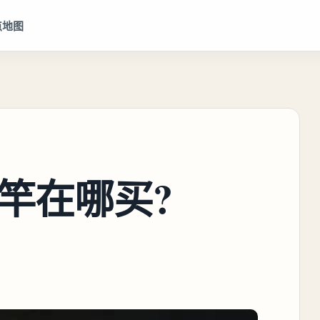
点地图
竿在哪买?