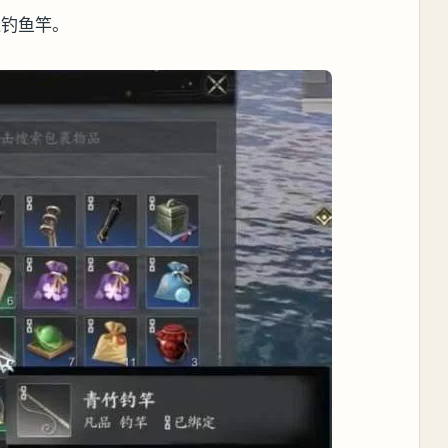
造钓鱼竿。