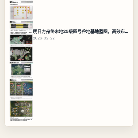
明日方舟终末地25级四号谷地基地蓝图，高效布局规划
2026-02-22