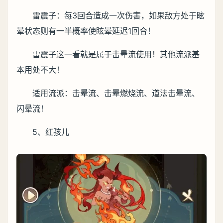
雷震子：每3回合造成一次伤害，如果敌方处于眩
晕状态则有一半概率使眩晕延迟1回合！
雷震子这一看就是属于击晕流使用！其他流派基
本用处不大！
适用流派：击晕流、击晕燃烧流、道法击晕流、
闪晕流！
5、红孩儿