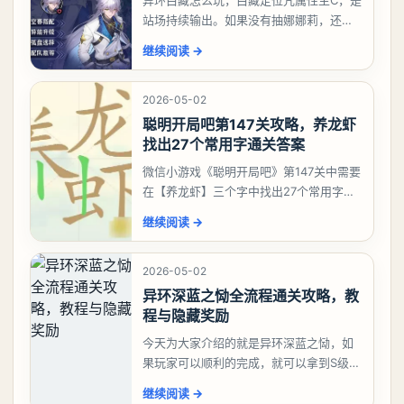
站场持续输出。如果没有抽娜娜莉，还没
有肝出来小吱，有白藏的话可以先用着。
继续阅读
→
有娜娜莉缺另外一个二队C想打深渊也可以
考虑养个白藏
2026-05-02
聪明开局吧第147关攻略，养龙虾
找出27个常用字通关答案
微信小游戏《聪明开局吧》第147关中需要
在【养龙虾】三个字中找出27个常用字，
答案是一、二、三、介、尢、龙、兰、
继续阅读
→
大、夫、夰、巾、中、虫、下、虾、卜、
囗、吓、卟、
2026-05-02
异环深蓝之恸全流程通关攻略，教
程与隐藏奖励
今天为大家介绍的就是异环深蓝之恸，如
果玩家可以顺利的完成，就可以拿到S级弧
盘，性价比非常高。不过在初期难度还是
继续阅读
→
比较高的，对于那些新手玩家并不建议直