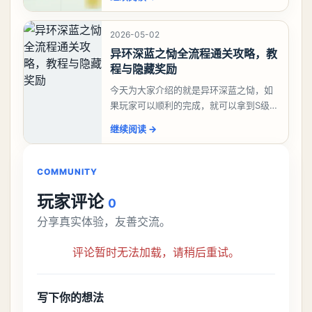
大、夫、夰、巾、中、虫、下、虾、卜、
囗、吓、卟、
2026-05-02
异环深蓝之恸全流程通关攻略，教
程与隐藏奖励
今天为大家介绍的就是异环深蓝之恸，如
果玩家可以顺利的完成，就可以拿到S级弧
盘，性价比非常高。不过在初期难度还是
继续阅读
→
比较高的，对于那些新手玩家并不建议直
接去挑战。今天
COMMUNITY
玩家评论
0
分享真实体验，友善交流。
评论暂时无法加载，请稍后重试。
写下你的想法