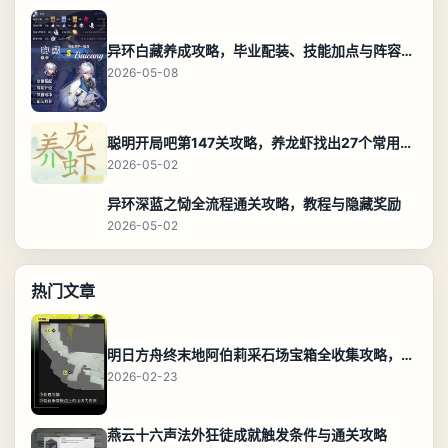
异环白藏养成攻略，毕业配装、技能加点与阵容搭配保姆级解析
2026-05-08
聪明开局吧第147关攻略，养龙虾找出27个常用字通关答案
2026-05-02
异环深蓝之恸全流程通关攻略，教程与隐藏奖励
2026-05-02
热门文章
明日方舟终末地阿伯莉采石场宝箱全收集攻略，全点位分布图与路线
2026-02-23
燕云十六声法外狂徒成就触发条件与通关攻略