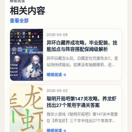
继续阅读
相关内容
查看全部
2026-05-08
异环白藏养成攻略，毕业配装、技
能加点与阵容搭配保姆级解析
异环白藏怎么玩，白藏定位咒属性主C，是
站场持续输出。如果没有抽娜娜莉，还没
有肝出来小吱，有白藏的话可以先用着。
继续阅读
→
有娜娜莉缺另外一个二队C想打深渊也可以
考虑养个白藏
2026-05-02
聪明开局吧第147关攻略，养龙虾
找出27个常用字通关答案
微信小游戏《聪明开局吧》第147关中需要
在【养龙虾】三个字中找出27个常用字，
答案是一、二、三、介、尢、龙、兰、
继续阅读
→