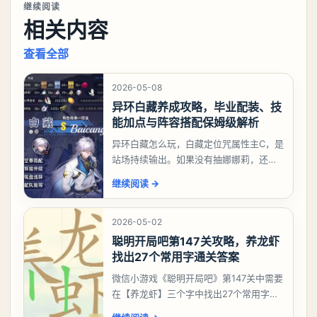
继续阅读
相关内容
查看全部
2026-05-08
异环白藏养成攻略，毕业配装、技
能加点与阵容搭配保姆级解析
异环白藏怎么玩，白藏定位咒属性主C，是
站场持续输出。如果没有抽娜娜莉，还没
有肝出来小吱，有白藏的话可以先用着。
继续阅读
→
有娜娜莉缺另外一个二队C想打深渊也可以
考虑养个白藏
2026-05-02
聪明开局吧第147关攻略，养龙虾
找出27个常用字通关答案
微信小游戏《聪明开局吧》第147关中需要
在【养龙虾】三个字中找出27个常用字，
答案是一、二、三、介、尢、龙、兰、