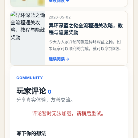
继续阅读
→
大、夫、夰、巾、中、虫、下、虾、卜、
囗、吓、卟、
2026-05-02
异环深蓝之恸全流程通关攻略，教
程与隐藏奖励
今天为大家介绍的就是异环深蓝之恸，如
果玩家可以顺利的完成，就可以拿到S级弧
盘，性价比非常高。不过在初期难度还是
继续阅读
→
比较高的，对于那些新手玩家并不建议直
接去挑战。今天
COMMUNITY
玩家评论
0
分享真实体验，友善交流。
评论暂时无法加载，请稍后重试。
写下你的想法