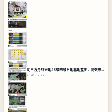
明日方舟终末地25级四号谷地基地蓝图，高效布局规划
2026-02-22