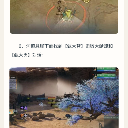
6、河道悬崖下面找到【甄大智】击败大蛤蟆和
【甄大勇】对话;