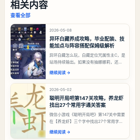
相关内容
查看全部
2026-05-08
异环白藏养成攻略，毕业配装、技
能加点与阵容搭配保姆级解析
异环白藏怎么玩，白藏定位咒属性主C，是
站场持续输出。如果没有抽娜娜莉，还没
有肝出来小吱，有白藏的话可以先用着。
继续阅读
→
有娜娜莉缺另外一个二队C想打深渊也可以
考虑养个白藏
2026-05-02
聪明开局吧第147关攻略，养龙虾
找出27个常用字通关答案
微信小游戏《聪明开局吧》第147关中需要
在【养龙虾】三个字中找出27个常用字，
答案是一、二、三、介、尢、龙、兰、
继续阅读
→
大、夫、夰、巾、中、虫、下、虾、卜、