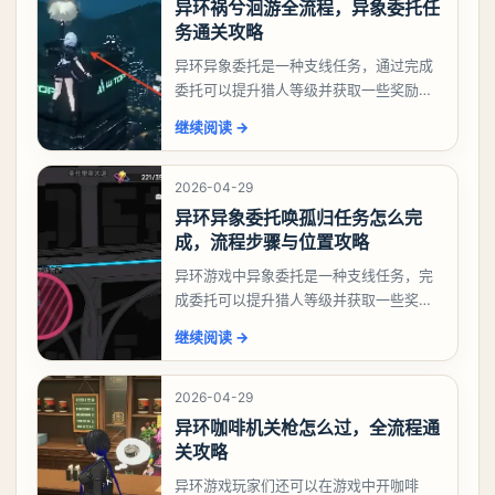
异环祸兮洄游全流程，异象委托任
务通关攻略
异环异象委托是一种支线任务，通过完成
委托可以提升猎人等级并获取一些奖励，
相信有不少玩家十分好奇祸兮洄游任务怎
继续阅读
→
么做，下面就来告诉大家。异环异象委托
祸兮洄游任务攻略
2026-04-29
异环异象委托唤孤归任务怎么完
成，流程步骤与位置攻略
异环游戏中异象委托是一种支线任务，完
成委托可以提升猎人等级并获取一些奖
励，不少玩家都很好奇唤孤归任务应该怎
继续阅读
→
么做，今天游戏熊就来告诉大家。异环异
象委托唤孤归任务攻
2026-04-29
异环咖啡机关枪怎么过，全流程通
关攻略
异环游戏玩家们还可以在游戏中开咖啡