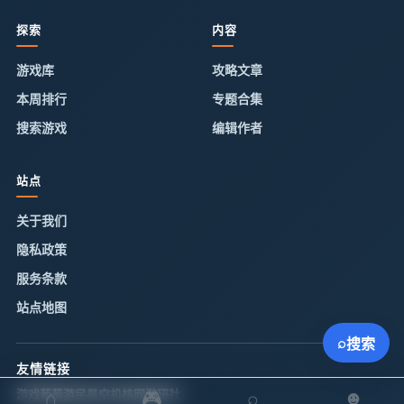
探索
内容
游戏库
攻略文章
本周排行
专题合集
搜索游戏
编辑作者
站点
关于我们
隐私政策
服务条款
站点地图
⌕
搜索
友情链接
游戏葡萄
游民星空
机核网
游研社
⌂
🎮
⌕
☻