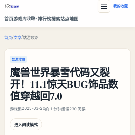
我的收藏
攻略
首页
游戏库
排行榜
搜索
站点地图
/
/
首页
文章
端游攻略
端游攻略
魔兽世界暴雪代码又裂
开！11.1惊天BUG饰品数
值穿越回7.0
2025-03-20
游戏熊
约 1 分钟阅读
230 阅读
进入阅读模式