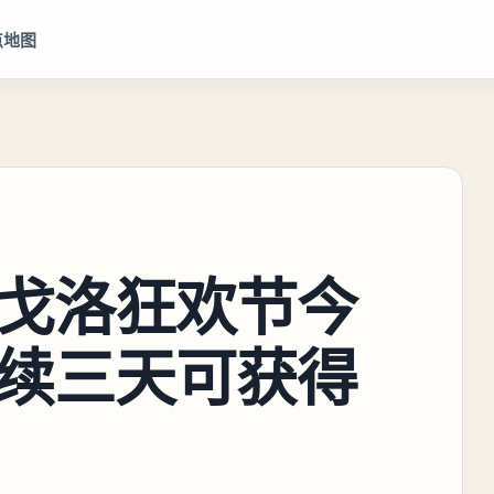
点地图
戈洛狂欢节今
续三天可获得
！