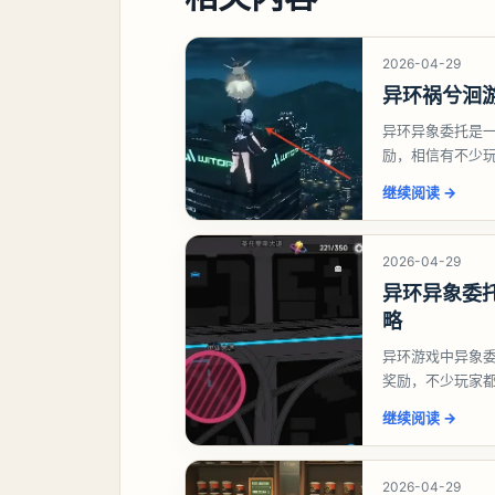
2026-04-29
异环祸兮洄
异环异象委托是
励，相信有不少
异象委托祸兮洄
继续阅读
→
2026-04-29
异环异象委
略
异环游戏中异象
奖励，不少玩家
异环异象委托唤
继续阅读
→
2026-04-29