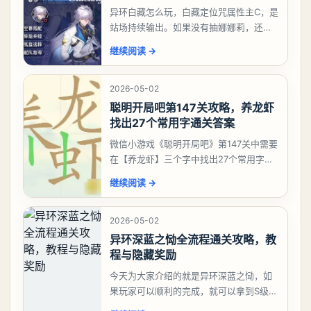
异环白藏怎么玩，白藏定位咒属性主C，是
站场持续输出。如果没有抽娜娜莉，还没
有肝出来小吱，有白藏的话可以先用着。
继续阅读
→
有娜娜莉缺另外一个二队C想打深渊也可以
考虑养个白藏
2026-05-02
聪明开局吧第147关攻略，养龙虾
找出27个常用字通关答案
微信小游戏《聪明开局吧》第147关中需要
在【养龙虾】三个字中找出27个常用字，
答案是一、二、三、介、尢、龙、兰、
继续阅读
→
大、夫、夰、巾、中、虫、下、虾、卜、
囗、吓、卟、
2026-05-02
异环深蓝之恸全流程通关攻略，教
程与隐藏奖励
今天为大家介绍的就是异环深蓝之恸，如
果玩家可以顺利的完成，就可以拿到S级弧
盘，性价比非常高。不过在初期难度还是