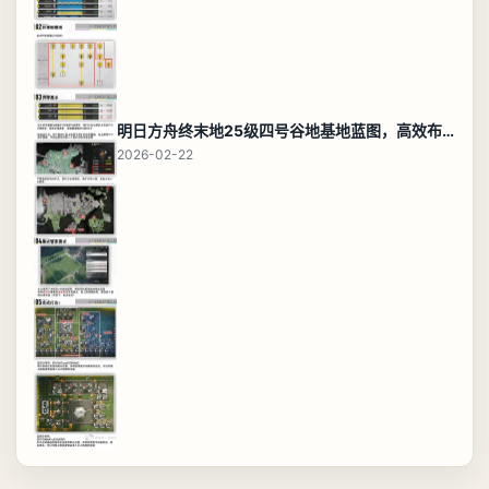
明日方舟终末地25级四号谷地基地蓝图，高效布局规划
2026-02-22