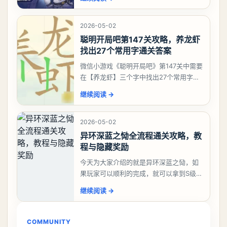
有娜娜莉缺另外一个二队C想打深渊也可以
考虑养个白藏
2026-05-02
聪明开局吧第147关攻略，养龙虾
找出27个常用字通关答案
微信小游戏《聪明开局吧》第147关中需要
在【养龙虾】三个字中找出27个常用字，
答案是一、二、三、介、尢、龙、兰、
继续阅读
→
大、夫、夰、巾、中、虫、下、虾、卜、
囗、吓、卟、
2026-05-02
异环深蓝之恸全流程通关攻略，教
程与隐藏奖励
今天为大家介绍的就是异环深蓝之恸，如
果玩家可以顺利的完成，就可以拿到S级弧
盘，性价比非常高。不过在初期难度还是
继续阅读
→
比较高的，对于那些新手玩家并不建议直
接去挑战。今天
COMMUNITY