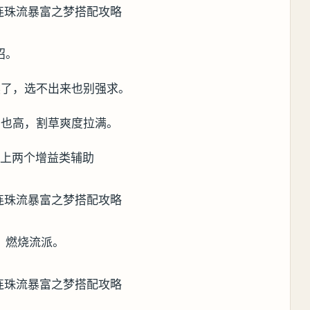
招。
然了，选不出来也别强求。
害也高，割草爽度拉满。
样上两个增益类辅助
，燃烧流派。