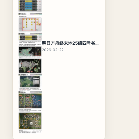
明日方舟终末地25级四号谷地基地蓝图，高效布局规划
2026-02-22