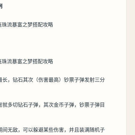
例
最长，钻石其次（伤害最高）钞票子弹发射三分
害就多切钻石子弹，其次金币子弹，钞票子弹目
期间无敌，可以躲避某些伤害，并且装满随机子