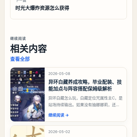
下一篇
时光大爆炸资源怎么获得
继续阅读
相关内容
查看全部
2026-05-08
异环白藏养成攻略，毕业配装、技
能加点与阵容搭配保姆级解析
异环白藏怎么玩，白藏定位咒属性主C，是
站场持续输出。如果没有抽娜娜莉，还没
有肝出来小吱，有白藏的话可以先用着。
继续阅读
→
有娜娜莉缺另外一个二队C想打深渊也可以
考虑养个白藏
2026-05-02