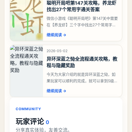
聪明开局吧第147关攻略，养龙虾
找出27个常用字通关答案
微信小游戏《聪明开局吧》第147关中需要
在【养龙虾】三个字中找出27个常用字，
答案是一、二、三、介、尢、龙、兰、
继续阅读
→
大、夫、夰、巾、中、虫、下、虾、卜、
囗、吓、卟、
2026-05-02
异环深蓝之恸全流程通关攻略，教
程与隐藏奖励
今天为大家介绍的就是异环深蓝之恸，如
果玩家可以顺利的完成，就可以拿到S级弧
盘，性价比非常高。不过在初期难度还是
继续阅读
→
比较高的，对于那些新手玩家并不建议直
接去挑战。今天
COMMUNITY
玩家评论
0
分享真实体验，友善交流。