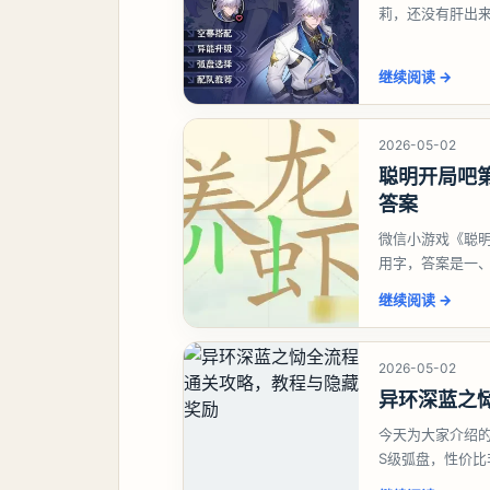
莉，还没有肝出
想打深渊也可以
继续阅读
→
2026-05-02
聪明开局吧第
答案
微信小游戏《聪明
用字，答案是一
虾、卜、囗、吓
继续阅读
→
2026-05-02
异环深蓝之
今天为大家介绍
S级弧盘，性价
并不建议直接去