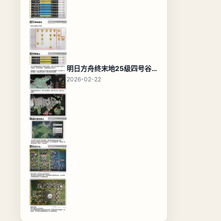
明日方舟终末地25级四号谷地基地蓝图，高效布局规划
2026-02-22