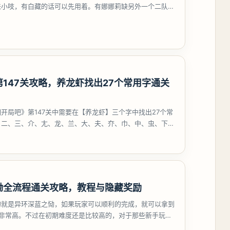
来小吱，有白藏的话可以先用着。有娜娜莉缺另外一个二队C
考虑养个白藏
147关攻略，养龙虾找出27个常用字通关
开局吧》第147关中需要在【养龙虾】三个字中找出27个常
、二、三、介、尢、龙、兰、大、夫、夰、巾、中、虫、下、
、卟、
恸全流程通关攻略，教程与隐藏奖励
的就是异环深蓝之恸，如果玩家可以顺利的完成，就可以拿到
比非常高。不过在初期难度还是比较高的，对于那些新手玩家
挑战。今天