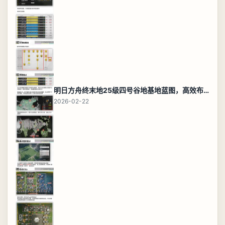
明日方舟终末地25级四号谷地基地蓝图，高效布局规划
2026-02-22