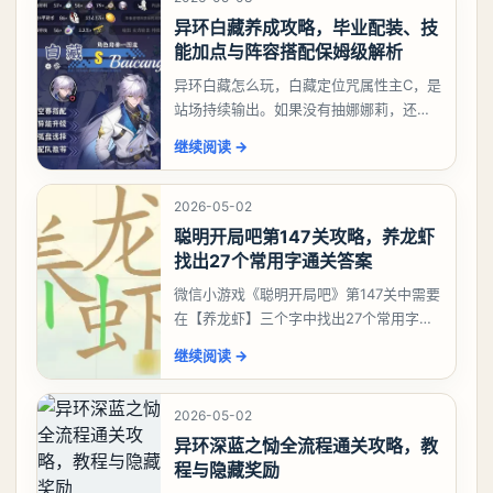
异环白藏养成攻略，毕业配装、技
能加点与阵容搭配保姆级解析
异环白藏怎么玩，白藏定位咒属性主C，是
站场持续输出。如果没有抽娜娜莉，还没
有肝出来小吱，有白藏的话可以先用着。
继续阅读
→
有娜娜莉缺另外一个二队C想打深渊也可以
考虑养个白藏
2026-05-02
聪明开局吧第147关攻略，养龙虾
找出27个常用字通关答案
微信小游戏《聪明开局吧》第147关中需要
在【养龙虾】三个字中找出27个常用字，
答案是一、二、三、介、尢、龙、兰、
继续阅读
→
大、夫、夰、巾、中、虫、下、虾、卜、
囗、吓、卟、
2026-05-02
异环深蓝之恸全流程通关攻略，教
程与隐藏奖励