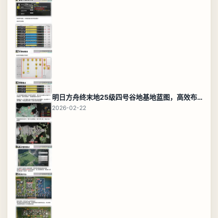
明日方舟终末地25级四号谷地基地蓝图，高效布局规划
2026-02-22