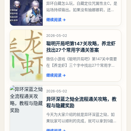
异环白藏怎么玩，白藏定位咒属性主C，是
站场持续输出。如果没有抽娜娜莉，还没
有肝出来小吱，有白藏的话可以先用着。
继续阅读
→
有娜娜莉缺另外一个二队C想打深渊也可以
考虑养个白藏
2026-05-02
聪明开局吧第147关攻略，养龙虾
找出27个常用字通关答案
微信小游戏《聪明开局吧》第147关中需要
在【养龙虾】三个字中找出27个常用字，
答案是一、二、三、介、尢、龙、兰、
继续阅读
→
大、夫、夰、巾、中、虫、下、虾、卜、
囗、吓、卟、
2026-05-02
异环深蓝之恸全流程通关攻略，教
程与隐藏奖励
今天为大家介绍的就是异环深蓝之恸，如
果玩家可以顺利的完成，就可以拿到S级弧
盘，性价比非常高。不过在初期难度还是
继续阅读
→