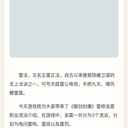
雷法，又名五雷正法，自古以来便是除魔卫道的
无上法诀之一，可号天庭雷公电母，手把九天，啸风
鞭雷霆。
今天游戏熊为大家带来了《御剑封魔》雷修龙霆
职业流派介绍，在游戏中，龙霆一共分为3个流派，分
别为电闪雷鸣、雷岚以及雷罚。