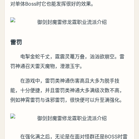
对单体Boss时它也能发挥很好的效果。
雷罚
电掣金蛇千丈，霆震灵鼍万叠，汹汹欲崩空。雷
罚神通召天雷灭魔物，澄澈玉宇。
在游戏中，雷罚类神通伤害高且大多为脱手技
能，十分便捷，并且雷罚类神通大多满级次数不高，
例如神霄雷罚与诛邪雷罚，很快便可以升至满强化。
在强化满之后，无论是在面对怪群还是BOSS时雷