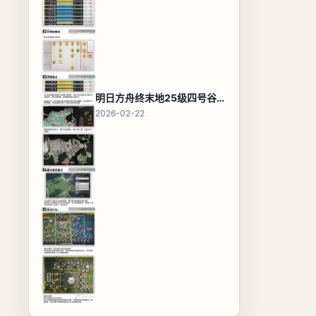
明日方舟终末地25级四号谷地基地蓝图，高效布局规划
2026-02-22