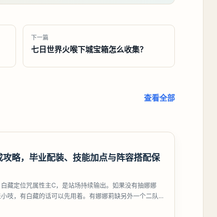
下一篇
七日世界火喉下城宝箱怎么收集？
查看全部
成攻略，毕业配装、技能加点与阵容搭配保
，白藏定位咒属性主C，是站场持续输出。如果没有抽娜娜
来小吱，有白藏的话可以先用着。有娜娜莉缺另外一个二队C
考虑养个白藏