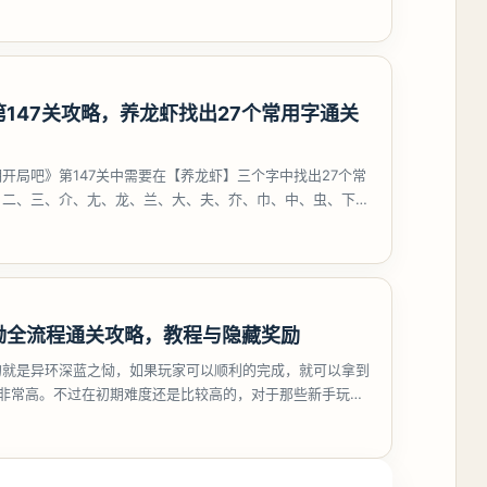
147关攻略，养龙虾找出27个常用字通关
开局吧》第147关中需要在【养龙虾】三个字中找出27个常
、二、三、介、尢、龙、兰、大、夫、夰、巾、中、虫、下、
、卟、
恸全流程通关攻略，教程与隐藏奖励
的就是异环深蓝之恸，如果玩家可以顺利的完成，就可以拿到
比非常高。不过在初期难度还是比较高的，对于那些新手玩家
挑战。今天