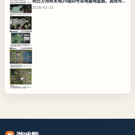
明日方舟终末地25级四号谷地基地蓝图，高效布局规划
2026-02-22