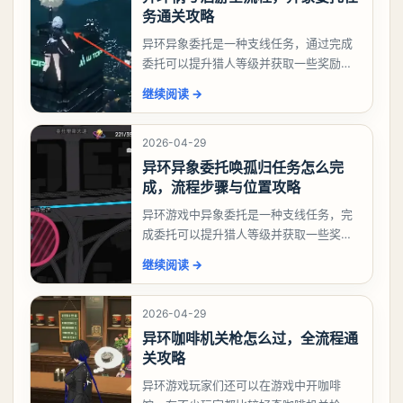
务通关攻略
异环异象委托是一种支线任务，通过完成
委托可以提升猎人等级并获取一些奖励，
相信有不少玩家十分好奇祸兮洄游任务怎
继续阅读
→
么做，下面就来告诉大家。异环异象委托
祸兮洄游任务攻略
2026-04-29
异环异象委托唤孤归任务怎么完
成，流程步骤与位置攻略
异环游戏中异象委托是一种支线任务，完
成委托可以提升猎人等级并获取一些奖
励，不少玩家都很好奇唤孤归任务应该怎
继续阅读
→
么做，今天游戏熊就来告诉大家。异环异
象委托唤孤归任务攻
2026-04-29
异环咖啡机关枪怎么过，全流程通
关攻略
异环游戏玩家们还可以在游戏中开咖啡