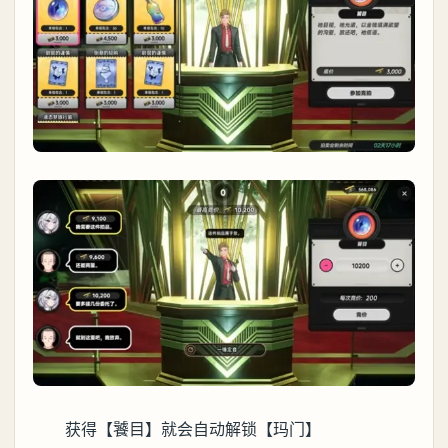
获得【饕目】就会自动解锁【玛门】