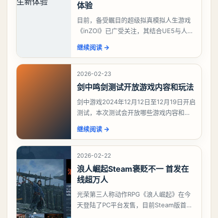
体验
目前，备受瞩目的超级拟真模拟人生游戏
《inZOI》已广受关注，其结合UE5与人工
智能技术的创新，使得该游戏在韩国游戏
继续阅读
→
期待榜上脱颖而出，稳坐榜首。对于这款
深受模拟
2026-02-23
剑中鸣剑测试开放游戏内容和玩法
剑中游戏2024年12月12日至12月19日开启
测试，本次测试会开放哪些游戏内容和玩
法？今天游戏熊给大家带来了《剑中》鸣
继续阅读
→
剑测试开放游戏内容和玩法，想要了解详
情的
2026-02-22
浪人崛起Steam褒贬不一 首发在
线超万人
光荣第三人称动作RPG《浪人崛起》在今
天登陆了PC平台发售，目前Steam版首发
共有556篇评价，好评率只有46%，为“褒