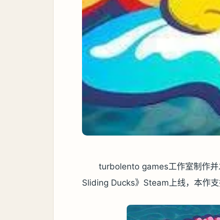
turbolento games工作
Sliding Ducks》Steam上线，本