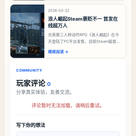
情的
2026-02-22
浪人崛起Steam褒贬不一 首发在
线超万人
光荣第三人称动作RPG《浪人崛起》在今
天登陆了PC平台发售，目前Steam版首发
共有556篇评价，好评率只有46%，为“褒
继续阅读
→
贬不一”。中文区评价394篇，为“多半
COMMUNITY
玩家评论
0
分享真实体验，友善交流。
评论暂时无法加载，请稍后重试。
写下你的想法