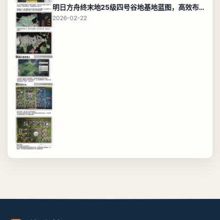
明日方舟终末地25级四号谷地基地蓝图，高效布局规划
2026-02-22