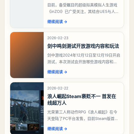
目前，备受瞩目的超级拟真模拟人生游戏
《inZOI》已广受关注，其结合UE5与人工
智能技术的创新，使得该游戏在韩国游戏
继续阅读
→
期待榜上脱颖而出，稳坐榜首。对于这款
深受模拟
2026-02-23
剑中鸣剑测试开放游戏内容和玩法
剑中游戏2024年12月12日至12月19日开启
测试，本次测试会开放哪些游戏内容和玩
法？今天游戏熊给大家带来了《剑中》鸣
继续阅读
→
剑测试开放游戏内容和玩法，想要了解详
情的
2026-02-22
浪人崛起Steam褒贬不一 首发在
线超万人
光荣第三人称动作RPG《浪人崛起》在今
天登陆了PC平台发售，目前Steam版首发
共有556篇评价，好评率只有46%，为“褒
继续阅读
→
贬不一”。中文区评价394篇，为“多半