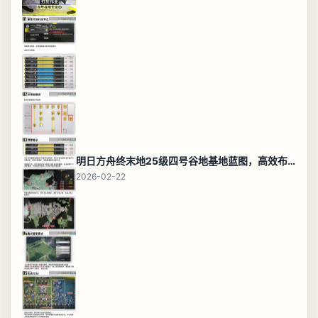
明日方舟终末地25级四号谷地基地蓝图，高效布局规划
2026-02-22