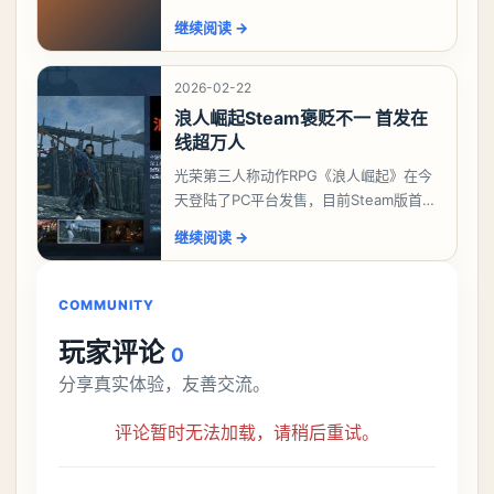
法？今天游戏熊给大家带来了《剑中》鸣
继续阅读
→
剑测试开放游戏内容和玩法，想要了解详
情的
2026-02-22
浪人崛起Steam褒贬不一 首发在
线超万人
光荣第三人称动作RPG《浪人崛起》在今
天登陆了PC平台发售，目前Steam版首发
共有556篇评价，好评率只有46%，为“褒
继续阅读
→
贬不一”。中文区评价394篇，为“多半
COMMUNITY
玩家评论
0
分享真实体验，友善交流。
评论暂时无法加载，请稍后重试。