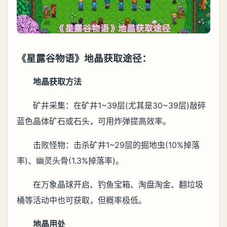
《星露谷物语》地晶获取途径：
地晶获取方法
矿井采集：在矿井1~39层(尤其是30~39层)敲碎
蓝色晶体矿石或石头，可用炸弹提高效率。
击败怪物：击杀矿井1~29层的掘地虫(10%掉落
率)、幽灵头骨(1.3%掉落率)。
在万象晶球开启、钓鱼宝箱、淘盘淘金、翻垃圾
桶等活动中也可获取，但概率极低。
地晶用处