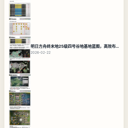
明日方舟终末地25级四号谷地基地蓝图，高效布局规划
2026-02-22