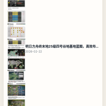
明日方舟终末地25级四号谷地基地蓝图，高效布局规划
2026-02-22