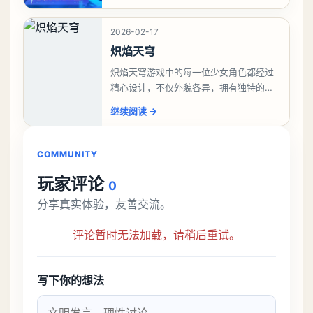
控这些火柴人来战斗，自由的搭配技能连
招来战斗，华丽
2026-02-17
炽焰天穹
炽焰天穹游戏中的每一位少女角色都经过
精心设计，不仅外貌各异，拥有独特的服
饰和发型，更有着鲜明的个性和背景故
继续阅读
→
事。玩家可以根据自己的喜好和游戏需
求，挑选心仪的角色作
COMMUNITY
玩家评论
0
分享真实体验，友善交流。
评论暂时无法加载，请稍后重试。
写下你的想法