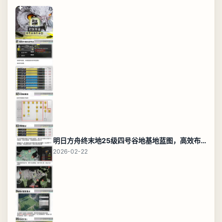
明日方舟终末地25级四号谷地基地蓝图，高效布局规划
2026-02-22