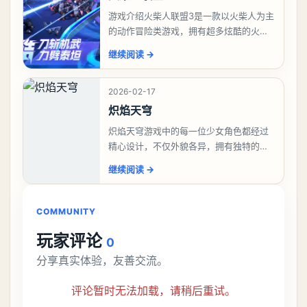
游戏介绍火柴人联盟3是一款以火柴人为主
的动作冒险类游戏，拥有超多炫酷的火柴
人角色等候玩家们前来解锁，能够自在操
继续阅读
→
控这些火柴人来战斗，自由的搭配技能连
招来战斗，华丽
2026-02-17
炽焰天穹
炽焰天穹游戏中的每一位少女角色都经过
精心设计，不仅外貌各异，拥有独特的服
饰和发型，更有着鲜明的个性和背景故
继续阅读
→
事。玩家可以根据自己的喜好和游戏需
求，挑选心仪的角色作
COMMUNITY
玩家评论
0
分享真实体验，友善交流。
评论暂时无法加载，请稍后重试。