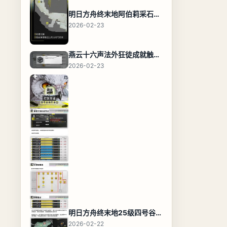
明日方舟终末地阿伯莉采石场宝箱全收集攻略，全点位分布图与路线
2026-02-23
燕云十六声法外狂徒成就触发条件与通关攻略
2026-02-23
明日方舟终末地25级四号谷地基地蓝图，高效布局规划
2026-02-22