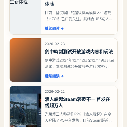
体验
目前，备受瞩目的超级拟真模拟人生游戏
《inZOI》已广受关注，其结合UE5与人工
智能技术的创新，使得该游戏在韩国游戏
继续阅读
→
期待榜上脱颖而出，稳坐榜首。对于这款
深受模拟
2026-02-23
剑中鸣剑测试开放游戏内容和玩法
剑中游戏2024年12月12日至12月19日开启
测试，本次测试会开放哪些游戏内容和玩
法？今天游戏熊给大家带来了《剑中》鸣
继续阅读
→
剑测试开放游戏内容和玩法，想要了解详
情的
2026-02-22
浪人崛起Steam褒贬不一 首发在
线超万人
光荣第三人称动作RPG《浪人崛起》在今
天登陆了PC平台发售，目前Steam版首发
共有556篇评价，好评率只有46%，为“褒