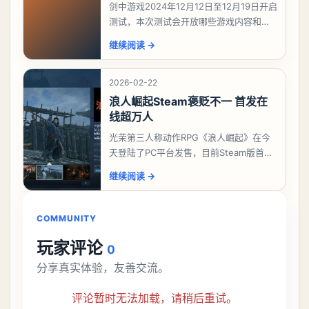
剑中游戏2024年12月12日至12月19日开启
测试，本次测试会开放哪些游戏内容和玩
法？今天游戏熊给大家带来了《剑中》鸣
继续阅读
→
剑测试开放游戏内容和玩法，想要了解详
情的
2026-02-22
浪人崛起Steam褒贬不一 首发在
线超万人
光荣第三人称动作RPG《浪人崛起》在今
天登陆了PC平台发售，目前Steam版首发
共有556篇评价，好评率只有46%，为“褒
继续阅读
→
贬不一”。中文区评价394篇，为“多半
COMMUNITY
玩家评论
0
分享真实体验，友善交流。
评论暂时无法加载，请稍后重试。