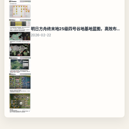
明日方舟终末地25级四号谷地基地蓝图，高效布局规划
2026-02-22