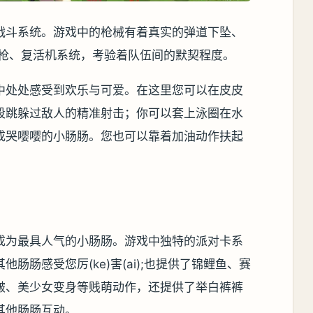
战斗系统。游戏中的枪械有着真实的弹道下坠、
号枪、复活机系统，考验着队伍间的默契程度。
中处处感受到欢乐与可爱。在这里您可以在皮皮
段跳躲过敌人的精准射击；你可以套上泳圈在水
成哭嘤嘤的小肠肠。您也可以靠着加油动作扶起
成为最具人气的小肠肠。游戏中独特的派对卡系
肠肠感受您厉(ke)害(ai);也提供了锦鲤鱼、赛
啵、美少女变身等贱萌动作，还提供了举白裤裤
其他肠肠互动。