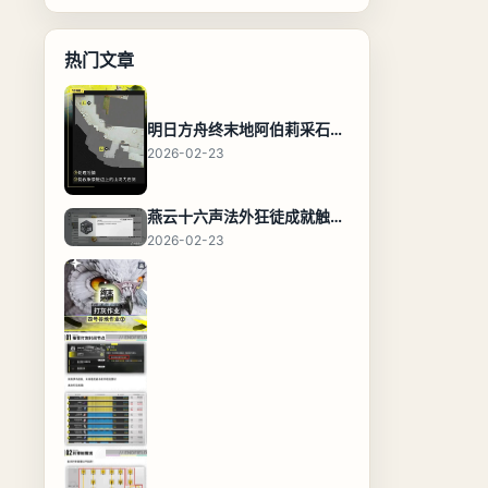
热门文章
明日方舟终末地阿伯莉采石场宝箱全收集攻略，全点位分布图与路线
2026-02-23
燕云十六声法外狂徒成就触发条件与通关攻略
2026-02-23