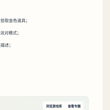
；
可拾取金色道具；
速派对模式；
息描述；
；
浏览游戏库
查看专题