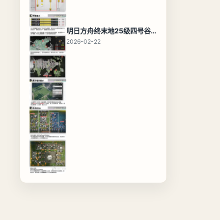
明日方舟终末地25级四号谷地基地蓝图，高效布局规划
2026-02-22