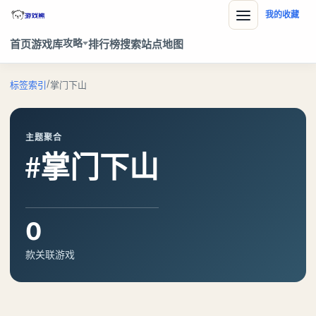
我的收藏
攻略
首页
游戏库
排行榜
搜索
站点地图
/
标签索引
掌门下山
主题聚合
#掌门下山
0
款关联游戏