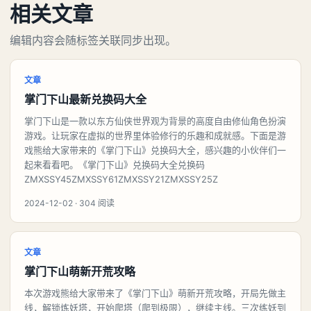
相关文章
编辑内容会随标签关联同步出现。
文章
掌门下山最新兑换码大全
掌门下山是一款以东方仙侠世界观为背景的高度自由修仙角色扮演
游戏。让玩家在虚拟的世界里体验修行的乐趣和成就感。下面是游
戏熊给大家带来的《掌门下山》兑换码大全，感兴趣的小伙伴们一
起来看看吧。《掌门下山》兑换码大全兑换码
ZMXSSY45ZMXSSY61ZMXSSY21ZMXSSY25Z
2024-12-02 · 304 阅读
文章
掌门下山萌新开荒攻略
本次游戏熊给大家带来了《掌门下山》萌新开荒攻略，开局先做主
线，解锁炼妖塔，开始爬塔（爬到极限），继续主线。三次练妖到