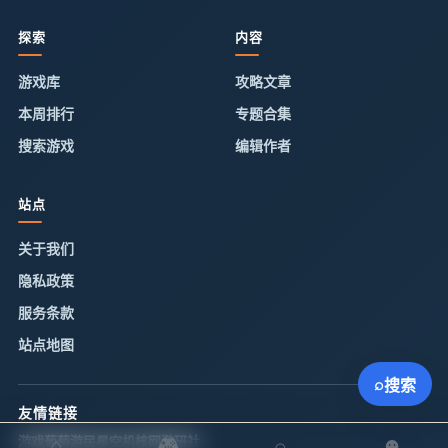
探索
内容
游戏库
攻略文章
本周排行
专题合集
搜索游戏
编辑作者
站点
关于我们
隐私政策
服务条款
站点地图
⌕
搜索
友情链接
游戏葡萄
⌂
游民星空
机核网
🎮
游研社
⌕
☻